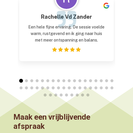
Rachelle Vd Zander
Een hele fijne ervaring. De sessie voelde
I
warm, rustgevend en ik ging naar huis
met meer ontspanning en balans.
Maak een vrijblijvende
afspraak