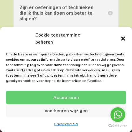
Zijn er oefeningen of technieken
die ik thuis kan doen om beter te
slapen?
Cookie toestemming
beheren
Pagina’s
Om de beste ervaringen te bieden, gebruiken wij technologieën zoals
cookies om apparaatinformatie op te slaan en/of te raadplegen. Door
Home
toestemming te geven voor deze technologieën kunnen wij gegevens
zoals surfgedrag of unieke ID's op deze site verwerken. Als u geen
Energetische Therapie
toestemming geeft of uw toestemming intrekt, kan dit negatieve
Energetisch Therapeut
gevolgen hebben voor bepaalde kenmerken en functies.
Klachten
Accepteren
Slaapproblemen
Stressklachten
Voorkeuren wijzigen
Gratis E-book
Privacybeleid
Gratis Inzichtsessie