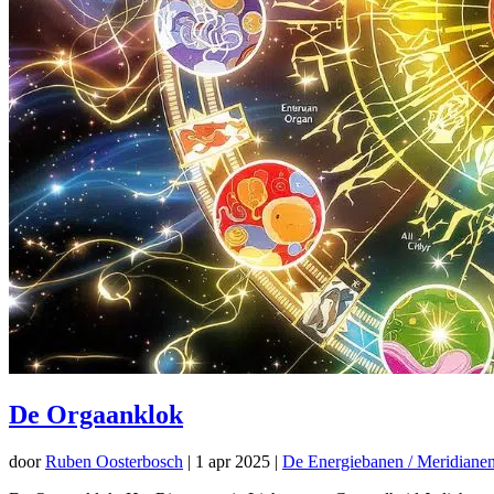
De Orgaanklok
door
Ruben Oosterbosch
|
1 apr 2025
|
De Energiebanen / Meridianen