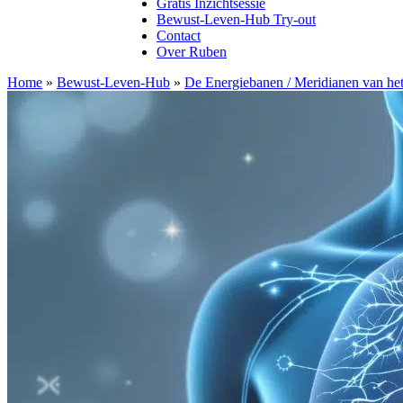
Gratis Inzichtsessie
Bewust-Leven-Hub Try-out
Contact
Over Ruben
Home
»
Bewust-Leven-Hub
»
De Energiebanen / Meridianen van het