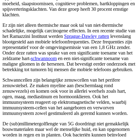
moeheid, slaapstoornissen, cognitieve problemen, hartkloppingen en
spijsverteringsklachten. Van deze groep heeft 30 procent ernstige
klachten.
Er zijn niet alleen thermische maar ook tal van niet-thermische
schadelijke, mogelijk carcinogene effecten. In een recente studie van
het Ramazzini Instituut werden
Sprague-Dawley ratten
levenslang
blootgesteld aan mobiele telefoonfrequenties. Deze frequenties zijn
representatief voor de omgevingsemissie van een 1,8 GHz zender.
Onder deze ratten was sprake van een significante toename van het
zeldzame hart-
schwannoom
en een niet-significante toename van
maligne gliomen in de hersenen. Dat bevestigt eerder onderzoek met
betrekking tot tumoren bij mensen die mobiele telefoons gebruiken.
Schwanncellen zijn belangrijke zenuwcellen van het perifere
zenuwstelsel. Ze maken myeline aan (beschermlaag rond
zenuwvezels) en komen ook voor in allerlei weefsels zoals hart,
ogen, maag, mediastinum en hormoonklieren. Ook het
immuunsysteem reageert op elektromagnetische velden, waarbij
immuunsysteem-cellen van het aangeboren en verworven
immuunsysteem zowel gestimuleerd als geremd kunnen worden.
De (sub)millimetergolflengte van 5G doordringt niet gemakkelijk
bouwmaterialen maar wel de menselijke huid, en kan opgenomen
worden in regen en in planten. Ook bacteriën kunnen beïnvloed