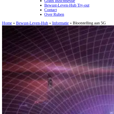
Gratis Inzichtsessie
Bewust-Leven-Hub Try-out
Contact
Over Ruben
Home
»
Bewust-Leven-Hub
»
Informatie
»
Blootstelling aan 5G