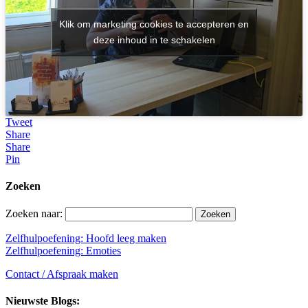
Klik om marketing cookies te accepteren en
deze inhoud in te schakelen
Tweet
Share
Share
Pin
Zoeken
Zoeken naar:
Zelfhulpoefening: Hoofd leeg maken
Zelfhulpoefening: Emoties
Contact / Afspraak maken
Nieuwste Blogs: