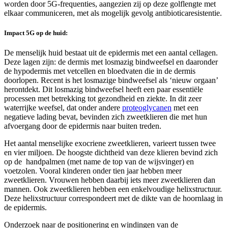
worden door 5G-frequenties, aangezien zij op deze golflengte met
elkaar communiceren, met als mogelijk gevolg antibioticaresistentie.
Impact 5G op de huid:
De menselijk huid bestaat uit de epidermis met een aantal cellagen.
Deze lagen zijn: de dermis met losmazig bindweefsel en daaronder
de hypodermis met vetcellen en bloedvaten die in de dermis
doorlopen. Recent is het losmazige bindweefsel als ‘nieuw orgaan’
herontdekt. Dit losmazig bindweefsel heeft een paar essentiële
processen met betrekking tot gezondheid en ziekte. In dit zeer
waterrijke weefsel, dat onder andere
proteoglycanen
met een
negatieve lading bevat, bevinden zich zweetklieren die met hun
afvoergang door de epidermis naar buiten treden.
Het aantal menselijke exocriene zweetklieren, varieert tussen twee
en vier miljoen. De hoogste dichtheid van deze klieren bevind zich
op de handpalmen (met name de top van de wijsvinger) en
voetzolen. Vooral kinderen onder tien jaar hebben meer
zweetklieren. Vrouwen hebben daarbij iets meer zweetklieren dan
mannen. Ook zweetklieren hebben een enkelvoudige helixstructuur.
Deze helixstructuur correspondeert met de dikte van de hoornlaag in
de epidermis.
Onderzoek naar de positionering en windingen van de