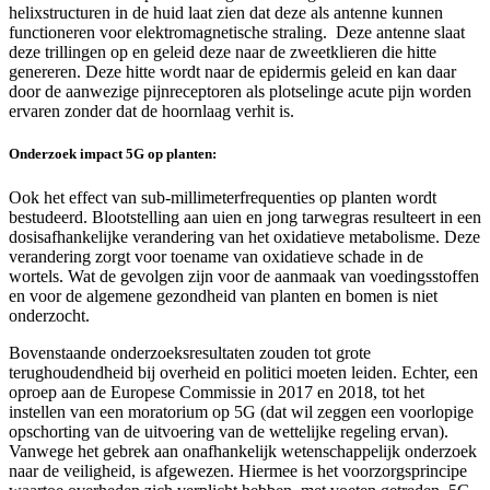
helixstructuren in de huid laat zien dat deze als antenne kunnen
functioneren voor elektromagnetische straling. Deze antenne slaat
deze trillingen op en geleid deze naar de zweetklieren die hitte
genereren. Deze hitte wordt naar de epidermis geleid en kan daar
door de aanwezige pijnreceptoren als plotselinge acute pijn worden
ervaren zonder dat de hoornlaag verhit is.
Onderzoek impact 5G op planten:
Ook het effect van sub-millimeterfrequenties op planten wordt
bestudeerd. Blootstelling aan uien en jong tarwegras resulteert in een
dosisafhankelijke verandering van het oxidatieve metabolisme. Deze
verandering zorgt voor toename van oxidatieve schade in de
wortels. Wat de gevolgen zijn voor de aanmaak van voedingsstoffen
en voor de algemene gezondheid van planten en bomen is niet
onderzocht.
Bovenstaande onderzoeksresultaten zouden tot grote
terughoudendheid bij overheid en politici moeten leiden. Echter, een
oproep aan de Europese Commissie in 2017 en 2018, tot het
instellen van een moratorium op 5G (dat wil zeggen een voorlopige
opschorting van de uitvoering van de wettelijke regeling ervan).
Vanwege het gebrek aan onafhankelijk wetenschappelijk onderzoek
naar de veiligheid, is afgewezen. Hiermee is het voorzorgsprincipe