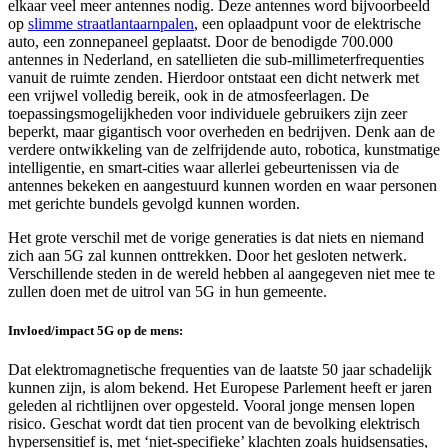
elkaar veel meer antennes nodig. Deze antennes word bijvoorbeeld
op
slimme straatlantaarnpalen
, een oplaadpunt voor de elektrische
auto, een zonnepaneel geplaatst. Door de benodigde 700.000
antennes in Nederland, en satellieten die sub-millimeterfrequenties
vanuit de ruimte zenden. Hierdoor ontstaat een dicht netwerk met
een vrijwel volledig bereik, ook in de atmosfeerlagen. De
toepassingsmogelijkheden voor individuele gebruikers zijn zeer
beperkt, maar gigantisch voor overheden en bedrijven. Denk aan de
verdere ontwikkeling van de zelfrijdende auto, robotica, kunstmatige
intelligentie, en smart-cities waar allerlei gebeurtenissen via de
antennes bekeken en aangestuurd kunnen worden en waar personen
met gerichte bundels gevolgd kunnen worden.
Het grote verschil met de vorige generaties is dat niets en niemand
zich aan 5G zal kunnen onttrekken. Door het gesloten netwerk.
Verschillende steden in de wereld hebben al aangegeven niet mee te
zullen doen met de uitrol van 5G in hun gemeente.
Invloed/impact 5G op de mens:
Dat elektromagnetische frequenties van de laatste 50 jaar schadelijk
kunnen zijn, is alom bekend. Het Europese Parlement heeft er jaren
geleden al richtlijnen over opgesteld. Vooral jonge mensen lopen
risico. Geschat wordt dat tien procent van de bevolking elektrisch
hypersensitief is, met ‘niet-specifieke’ klachten zoals huidsensaties,