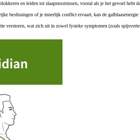
kkeren en leiden tot slaapstoornissen, vooral als je het gevoel hebt dat j
jke beslissingen of je innerlijk conflict ervaart, kan de galblaasenergi
ctie verstoren, wat zich uit in zowel fysieke symptomen (zoals spijsve