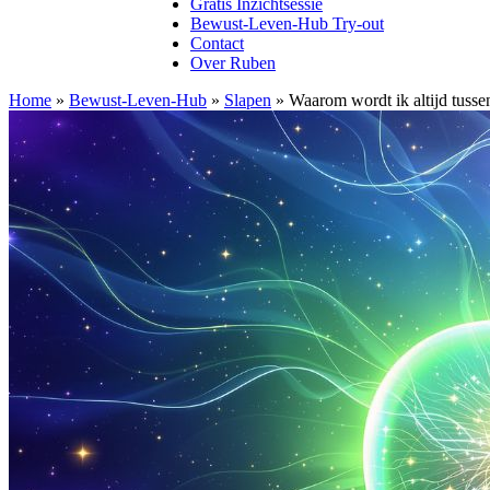
Gratis Inzichtsessie
Bewust-Leven-Hub Try-out
Contact
Over Ruben
Home
»
Bewust-Leven-Hub
»
Slapen
»
Waarom wordt ik altijd tusse