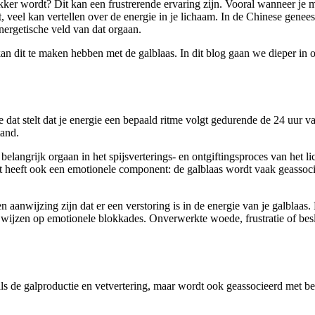
ker wordt? Dit kan een frustrerende ervaring zijn. Vooral wanneer je mer
dt, veel kan vertellen over de energie in je lichaam. In de Chinese ge
nergetische veld van dat orgaan.
kan dit te maken hebben met de galblaas. In dit blog gaan we dieper in 
 dat stelt dat je energie een bepaald ritme volgt gedurende de 24 uur va
tand.
belangrijk orgaan in het spijsverterings- en ontgiftingsproces van het li
et heeft ook een emotionele component: de galblaas wordt vaak geassoci
n aanwijzing zijn dat er een verstoring is in de energie van je galblaa
k wijzen op emotionele blokkades. Onverwerkte woede, frustratie of besl
oals de galproductie en vetvertering, maar wordt ook geassocieerd met 