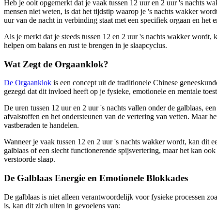
Heb je ooit opgemerkt dat je vaak tussen 12 uur en 2 uur 's nachts wak
mensen niet weten, is dat het tijdstip waarop je 's nachts wakker wor
uur van de nacht in verbinding staat met een specifiek orgaan en het e
Als je merkt dat je steeds tussen 12 en 2 uur 's nachts wakker wordt, 
helpen om balans en rust te brengen in je slaapcyclus.
Wat Zegt de Orgaanklok?
De Orgaanklok
is een concept uit de traditionele Chinese geneeskunde
gezegd dat dit invloed heeft op je fysieke, emotionele en mentale toes
De uren tussen 12 uur en 2 uur 's nachts vallen onder de galblaas, een 
afvalstoffen en het ondersteunen van de vertering van vetten. Maar h
vastberaden te handelen.
Wanneer je vaak tussen 12 en 2 uur 's nachts wakker wordt, kan dit ee
galblaas of een slecht functionerende spijsvertering, maar het kan oo
verstoorde slaap.
De Galblaas Energie en Emotionele Blokkades
De galblaas is niet alleen verantwoordelijk voor fysieke processen z
is, kan dit zich uiten in gevoelens van: