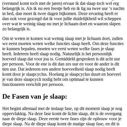
(verstand komt toch met de jaren) ervaar ik dat slaap toch wel erg
belangrijk is. Als ik nu een feestje heb en ik lig na twee uur ‘s nachts
in bed, dan moet ik twee dagen bijkomen. Deze ervaring heeft er
dan ook voor gezorgd dat ik voor jullie duidelijkheid wil scheppen
over wat te weinig slaap nu met je lichaam doet en waarom slapen
zo belangrijk is.
Om te weten te komen wat weinig slaap met je lichaam doet, zullen
we eerst moeten weten welke functies slaap heeft. Om deze functies
te kunnen bepalen, moeten we eerst weten welke fases je slaap
heeft. Iedereen heeft slaap nodig. Natuurlijk is het persoonlijk
hoeveel slaap dat voor jou is. Gemiddeld gesproken is dit acht uur
per persoon. Voor de ene is dit dan zes uur en voor de ander is dit
tien uur. Dat iedereen een andere hoeveelheid slaap nodig heeft
komt door je slaapcyclus. Hoelang je slaapcyclus duurt en hoeveel
je van deze slaapcycli nodig hebt om optimaal te kunnen
functioneren verschilt per persoon.
De Fasen van je slaap:
Het begint allemaal met de inslaap fase, op dit moment slaap je nog
oppervlakkig. Na deze fase komt de lichte slaap, dit is de overgang
naar de diepe slaap. Deze eerste twee fases zijn de opbouw voor je
diepe slaap. Na de diepe slaap komt de matige slaap fase, en dit is