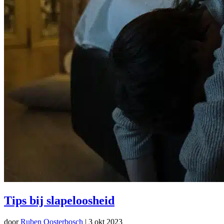
Tips bij slapeloosheid
door
Ruben Oosterbosch
|
3 okt 2023