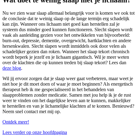
Wat doet te weinig slaap met je lichaam?
Nu we zien waar slaap allemaal belangrijk voor is komen we ook tot
de conclusie dat te weinig slaap op de lange termijn erg schadelijk
kan zijn. Wanneer ons lichaam niet goed kan herstellen zal je
systeem dus minder goed kunnen functioneren. Slecht slapen wordt
vaak als aanleiding gezien voor het ontwikkelen van bijvoorbeeld:
burn-out, depressie, dementie, overgewicht, hartklachten en andere
hersenkwalen. Slecht slapen wordt inmiddels ook door velen als
schadelijker gezien dan roken. Wanneer het slaap tekort chronisch
wordt beperk je jezelf en je lichaam gigantisch. Wil je meer weten
over de klachten die op kunnen treden bij slaap tekort? Lees dan
deze blog
.
Wil jij ervoor zorgen dat je slaap weer gaat verbeteren, maar weet je
niet hoe je dit moet doen of waar je moet beginnen? Als energetisch
therapeut heb ik me gespecialiseerd in het behandelen van
slaapproblemen zonder medicatie. Samen met jou help ik je de rust
weer te vinden om het dagelijkse leven aan te kunnen, makkelijker
te herstellen en van je lichamelijke klachten af te komen. Benieuwd?
Neem snel contact met mij op.
Ontdek meer!
Lees verder op onze hoofdpagina