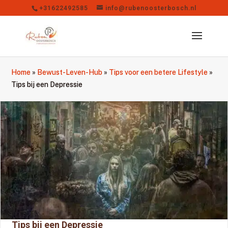
+31622492585
info@rubenoosterbosch.nl
Home
»
Bewust-Leven-Hub
»
Tips voor een betere Lifestyle
»
Tips bij een Depressie
Tips bij een Depressie