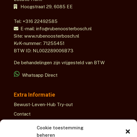
Hoogstraat 29,
6085 EE
Tel: +316 22492585
E-mail: info@rubenoosterbosch.nl
Site: www.rubenoosterbosch.nl
KvK-nummer: 71255451
BTW ID: NL002289006B73
De behandelingen zijn vrijgesteld van BTW
Whatsapp Direct
Extra Informatie
Bewust-Leven-Hub Try-out
Contact
Over Ruben
Cookie toestemming
beheren