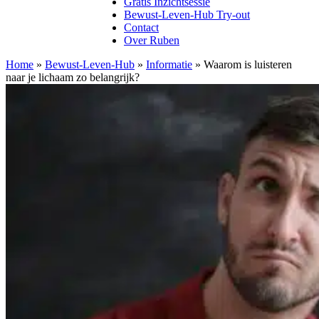
Gratis Inzichtsessie
Bewust-Leven-Hub Try-out
Contact
Over Ruben
Home
»
Bewust-Leven-Hub
»
Informatie
»
Waarom is luisteren
naar je lichaam zo belangrijk?