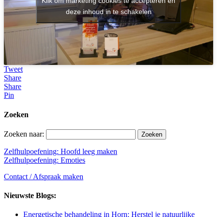
Klik om marketing cookies te accepteren en
deze inhoud in te schakelen
Tweet
Share
Share
Pin
Zoeken
Zoeken naar:
Zelfhulpoefening: Hoofd leeg maken
Zelfhulpoefening: Emoties
Contact / Afspraak maken
Nieuwste Blogs:
Energetische behandeling in Horn: Herstel je natuurlijke