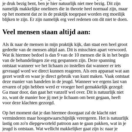
je druk bezig bent, ben je hier natuurlijk niet mee bezig. Dit zijn
namelijk makkelijke oneliners die in theorie heel normaal zijn, maar
op het moment dat ze in de praktijk toegepast worden erg moeilijk
blijken te zijn. Er zijn namelijk erg veel redenen om dit niet te doen.
Veel mensen staan altijd aan:
Als ik naar de mensen in mijn praktijk kijk, dan staat een heel groot
gedeelte van de mensen altijd aan. Dit is misschien apart verwoord.
Wat ik hiermee bedoel is dan 9 van de 10 mensen die ik in het begin
van de behandelingen zie erg gespannen zijn. Deze spanning
ontstaat wanneer we het lichaam zo instellen dat wanneer er iets
gevraagd word we direct kunnen reageren. Als een apparaat wat aan
gezet wordt en waar je direct gebruik van kunt maken. Vaak ontstaat
deze manier van handelen in de jeugd. Wanneer we ergens last van
ervaren of pijn hebben werd er vroeger heel gemakkelijk gezegd:
Ga maar door, dan gaat het vanzelf wel over. Dit is natuurlijk niet
zo, want de manier hoe jij met je lichaam om bent gegaan, heeft
voor deze klachten gezorgd.
Op het moment dat je dan hiermee doorgaat zal de klacht niet
verminderen maar hoogstwaarschijnlijk verergeren. Het is natuurlijk
lastig om zo'n diepgeworteld patroon aan te gaan pakken, wat in je
jeugd is ontstaan. Wat wellicht makkelijker gaat zijn is: naar je