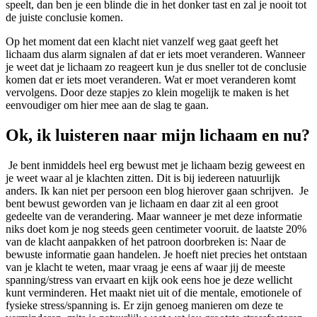
speelt, dan ben je een blinde die in het donker tast en zal je nooit tot
de juiste conclusie komen.
Op het moment dat een klacht niet vanzelf weg gaat geeft het
lichaam dus alarm signalen af dat er iets moet veranderen. Wanneer
je weet dat je lichaam zo reageert kun je dus sneller tot de conclusie
komen dat er iets moet veranderen. Wat er moet veranderen komt
vervolgens. Door deze stapjes zo klein mogelijk te maken is het
eenvoudiger om hier mee aan de slag te gaan.
Ok, ik luisteren naar mijn lichaam en nu?
Je bent inmiddels heel erg bewust met je lichaam bezig geweest en
je weet waar al je klachten zitten. Dit is bij iedereen natuurlijk
anders. Ik kan niet per persoon een blog hierover gaan schrijven. Je
bent bewust geworden van je lichaam en daar zit al een groot
gedeelte van de verandering. Maar wanneer je met deze informatie
niks doet kom je nog steeds geen centimeter vooruit. de laatste 20%
van de klacht aanpakken of het patroon doorbreken is: Naar de
bewuste informatie gaan handelen. Je hoeft niet precies het ontstaan
van je klacht te weten, maar vraag je eens af waar jij de meeste
spanning/stress van ervaart en kijk ook eens hoe je deze wellicht
kunt verminderen. Het maakt niet uit of die mentale, emotionele of
fysieke stress/spanning is. Er zijn genoeg manieren om deze te