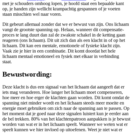
met je schouders omhoog lopen, je hoofd staat een bepaalde kant
op, je handen zijn wellicht krampachtig gespannen of je voeten
staan misschien wel naar voren.
Dit gebeurt allemaal zonder dat we er bewust van zijn. Ons lichaam
vangt de grootste spanning op. Helaas, wanneer dit compensatie-
proces te lang duurt dan zal de zwakste schakel in de ketting gaan
reageren (ons lichaam). Dit uit zich dan als een klacht in of op het
lichaam. Dit kan een mentale, emotionele of fysieke klacht zijn.
Vaak zie je hier in een combinatie. Dit komt doordat het hele
lichaam mentaal emotioneel en fysiek met elkaar in verbinding
staat.
Bewustwording:
Deze klacht is dus een signaal van het lichaam dat aangeeft dat er
iets mag veranderen. Hoe langer het lichaam moet compenseren,
hoe meer en hoe erger de klachten gaan worden. Dit komt omdat de
spanning niet minder wordt en het lichaam steeds meer moeite en
energie moet gebruiken om zich naar de spanning aan te passen. Op
het moment dat je goed naar deze signalen luistert kun je eerder aan
de bel trekken. 80% van het klachtenpatroon aanpakken is je bewust
worden van wat er in het lichaam speelt. Wanneer we weten wat er
speelt kunnen we hier invloed op uitoefenen. Weet je niet wat er