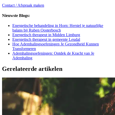
Contact / Afspraak maken
Nieuwste Blogs:
Energetische behandeling in Horn: Herstel je natuurlijke
balans bij Ruben Oosterbosch
Energetisch therapeut in Midden Limburg
Energetisch therapeut in gemeente Leudal
Hoe Ademhalingsoefeningen Je Gezondheid Kunnen
Transformeren
Ademhalingsoefeningen: Ontdek de Kracht van Je
Ademhaling
Gerelateerde artikelen