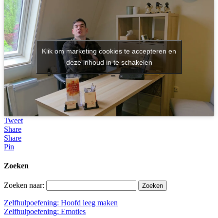
Klik om marketing cookies te accepteren en
deze inhoud in te schakelen
Tweet
Share
Share
Pin
Zoeken
Zoeken naar:
Zelfhulpoefening: Hoofd leeg maken
Zelfhulpoefening: Emoties